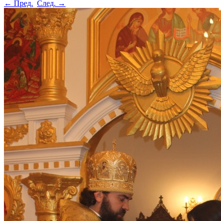
← Пред.
След. →