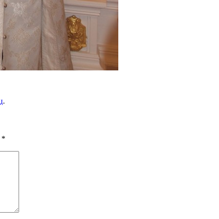
ц
.
ы
*