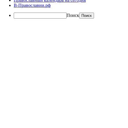
Православный календарь на сегодня
В-Православии.рф
Поиск