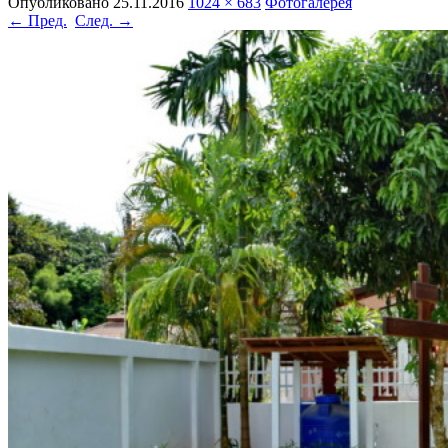
Опубликовано
25.11.2016
1024 × 683
Фотогалерея
← Пред.
След. →