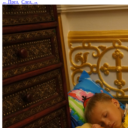
← Пред.
След. →