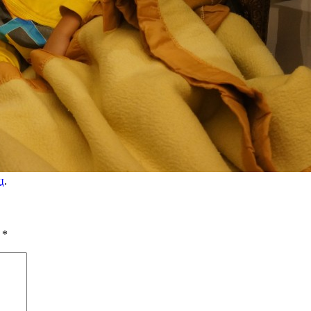
ц
.
ы
*