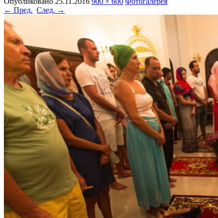
Опубликовано
25.11.2016
900 × 600
Фотогалерея
← Пред.
След. →