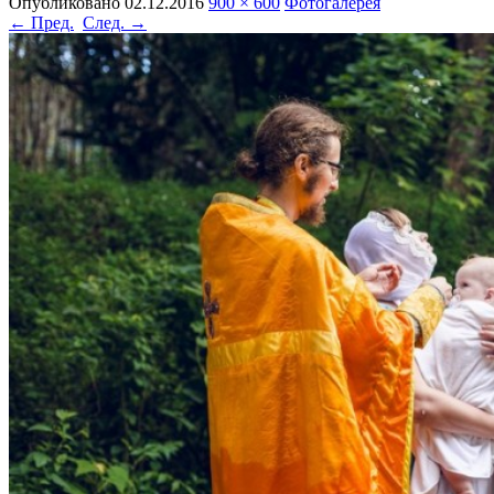
Опубликовано
02.12.2016
900 × 600
Фотогалерея
← Пред.
След. →