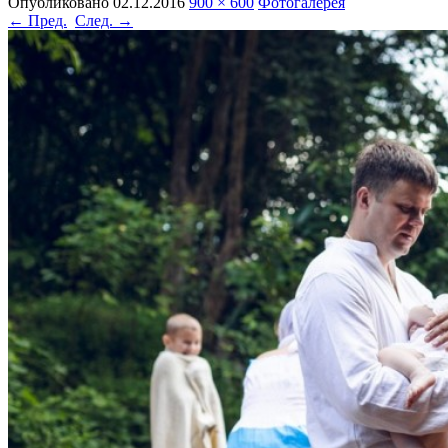
Опубликовано
02.12.2016
900 × 600
Фотогалерея
← Пред.
След. →